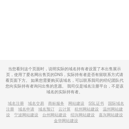
当您看到这个页面时，说明实际的域名持有者设置了本出售展示
页，使用了爱名网出售页的DNS，实际持有者是否有留联系方式请
看页面下方。 如果您需要购买该域名，可以联系我司的经纪团队代
您向实际持有者询问出售的意愿。 我司仅是域名注册平台，不是该
域名的实际持有者。
域名注册
域名交易
商标服务
网站建设
SSL证书
国际域名
注册
域名申请
域名预订
云计算
杭州网站建设
温州网站建
设
宁波网站建设
台州网站建设
绍兴网站建设
嘉兴网站建设
金华网站建设